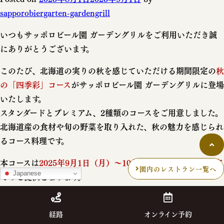
sapporobiergarten-gardengrill
いつもサッポロビール園 ガーデングリルをご利用いただき誠
にありがとうございます。
このたび、北海道の実りの秋を感じていただける期間限定の
秋
の「四季彩」コース
がサッポロビール園 ガーデングリルに登場
いたします。
スタンダードとプレミアム、2種類のコースをご用意しました。
北海道産の食材や旬の野菜を取り入れた、秋の魅力を感じられ
るコース料理です。
本コースは
2025年9月1日（月）～10月31日（金） の期間限定
園内のレストラン一覧へ
Japanese
でのご提供となります。
詳しいメニュー内容やご予約については、下記の特設ページを
ご確認ください。
経路
オンライン予約
≫ 詳細はこちら