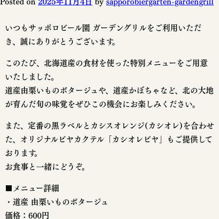
Posted on
2025年11月4日
by
sapporobiergarten-gardengrill
いつもサッポロビール園 ガーデングリルをご利用いただ
き、誠にありがとうございます。
このたび、北海道産の食材を使った特別メニューをご用意
いたしました。
道産由栗いものボタージュや、道産かぼちゃなど、北の大地
が育んだ旬の味覚をぜひこの機会にお楽しみください。
また、定番の黒ラベルとカシスオレンジ(カシオレ)を合わせ
た、オリジナルビヤカクテル「カシオレビヤ」もご提供して
おります。
お食事と一緒にどうぞ。
■メニュー詳細
・道産 由栗いものボタージュ
価格：600円