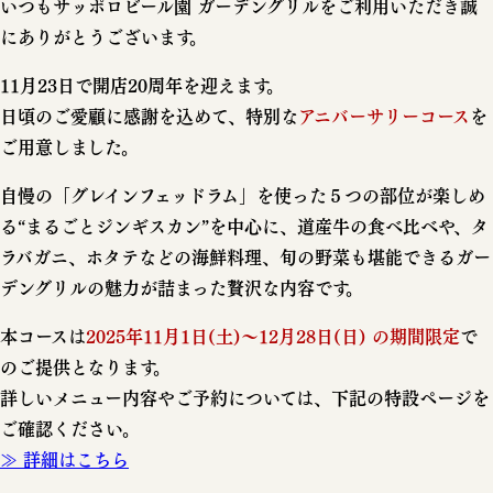
いつもサッポロビール園 ガーデングリルをご利用いただき誠
にありがとうございます。
11月23日で開店20周年を迎えます。
日頃のご愛顧に感謝を込めて、特別な
アニバーサリーコース
を
ご用意しました。
自慢の「グレインフェッドラム」を使った５つの部位が楽しめ
る“まるごとジンギスカン”を中心に、道産牛の食べ比べや、タ
ラバガニ、ホタテなどの海鮮料理、旬の野菜も堪能できるガー
デングリルの魅力が詰まった贅沢な内容です。
本コースは
2025年11月1日(土)～12月28日(日) の期間限定
で
のご提供となります。
詳しいメニュー内容やご予約については、下記の特設ページを
ご確認ください。
≫ 詳細はこちら