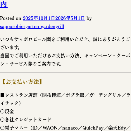
内
Posted on
2025年10月1日
2026年5月1日
by
sapporobiergarten-gardengrill
いつもサッポロビール園をご利用いただき、誠にありがとうご
ざいます。
当園でご利用いただけるお支払い方法、キャンペーン・クーポ
ン・サービス券のご案内です。
【お支払い方法】
■レストラン店舗（開拓使館／ポプラ館／ガーデングリル／ラ
イラック）
○現金
○各社クレジットカード
○電子マネー（iD／WAON／nanaco／QuickPay／楽天Edy／