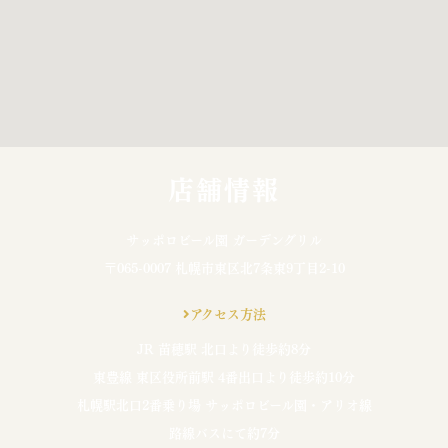
店舗情報
サッポロビール園 ガーデングリル
〒065-0007 札幌市東区北7条東9丁目2-10
アクセス方法
JR 苗穂駅 北口より徒歩約8分
東豊線 東区役所前駅 4番出口より徒歩約10分
札幌駅北口2番乗り場 サッポロビール園・アリオ線
路線バスにて約7分