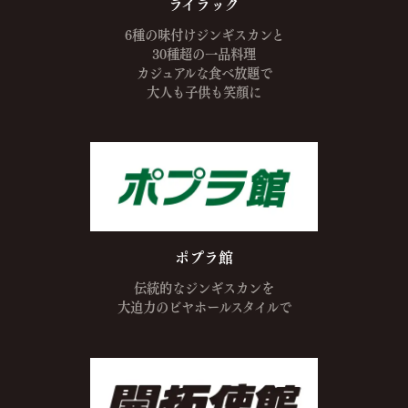
ライラック
6種の味付けジンギスカンと
30種超の一品料理
カジュアルな食べ放題で
大人も子供も笑顔に
ポプラ館
伝統的なジンギスカンを
大迫力の
ビヤホールスタイルで