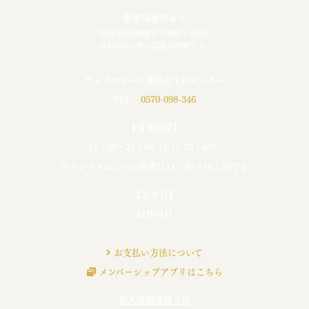
駐車場優待あり
（利用者は5時間まで無料・150台）
※お会計の際に認証が必要です。
サッポロビール園総合予約センター
TEL：
0570-098-346
【営業時間】
11：30〜21：00（L.O. 20：40）
※ランチメニューの販売は11：30〜14：30です
【定休日】
12月31日
お支払い方法について
メンバーシップアプリはこちら
個人情報保護方針