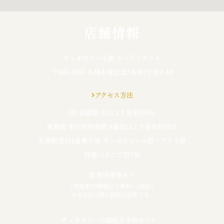
店舗情報
サッポロビール園 ガーデングリル
〒065-0007 札幌市東区北7条東9丁目2-10
アクセス方法
JR 苗穂駅 北口より徒歩約8分
東豊線 東区役所前駅 4番出口より徒歩約10分
札幌駅北口2番乗り場 サッポロビール園・アリオ線
路線バスにて約7分
駐車場優待あり
（利用者は5時間まで無料・150台）
※お会計の際に認証が必要です。
サッポロビール園総合予約センター